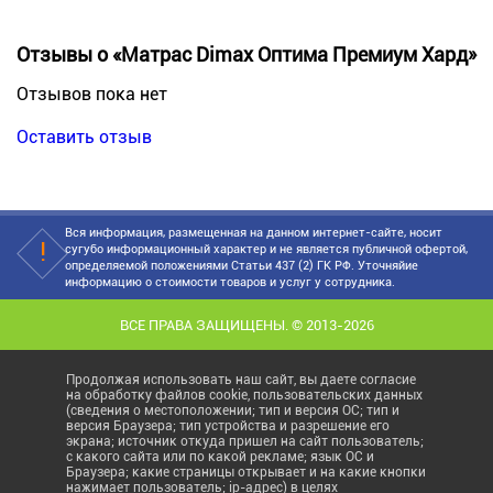
Отзывы о «Матрас Dimax Оптима Премиум Хард»
Отзывов пока нет
Оставить отзыв
Вся информация, размещенная на данном интернет-сайте, носит
сугубо информационный характер и не является публичной офертой,
определяемой положениями Статьи 437 (2) ГК РФ. Уточняйие
информацию о стоимости товаров и услуг у сотрудника.
ВСЕ ПРАВА ЗАЩИЩЕНЫ. © 2013-2026
Продолжая использовать наш сайт, вы даете согласие
на обработку файлов cookie, пользовательских данных
(сведения о местоположении; тип и версия ОС; тип и
версия Браузера; тип устройства и разрешение его
экрана; источник откуда пришел на сайт пользователь;
с какого сайта или по какой рекламе; язык ОС и
Браузера; какие страницы открывает и на какие кнопки
нажимает пользователь; ip-адрес) в целях