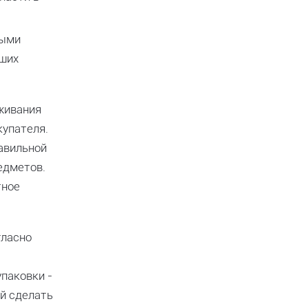
ными
аших
уживания
купателя.
авильной
едметов.
тное
гласно
упаковки -
й сделать