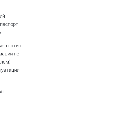
лий
 паспорт
.
ентов и в
мации не
лем),
луатации,
он