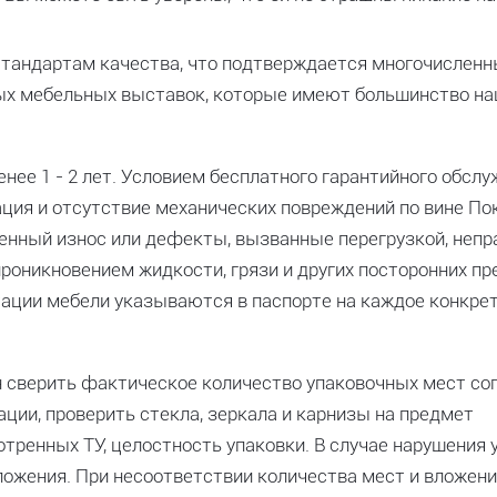
стандартам качества, что подтверждается многочислен
х мебельных выставок, которые имеют большинство н
енее 1 - 2 лет. Условием бесплатного гарантийного обсл
ация и отсутствие механических повреждений по вине По
венный износ или дефекты, вызванные перегрузкой, непр
проникновением жидкости, грязи и других посторонних пр
атации мебели указываются в паспорте на каждое конкре
 сверить фактическое количество упаковочных мест со
ции, проверить стекла, зеркала и карнизы на предмет
отренных ТУ, целостность упаковки. В случае нарушения 
ложения. При несоответствии количества мест и вложени