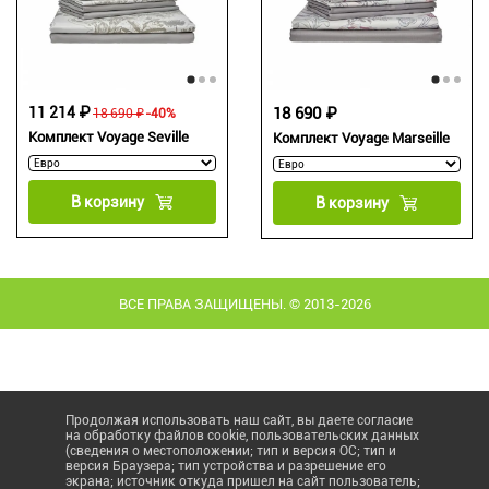
11 214 ₽
18 690 ₽
18 690 ₽
-40%
Комплект Voyage Seville
Комплект Voyage Marseille
В корзину
В корзину
ВСЕ ПРАВА ЗАЩИЩЕНЫ. © 2013-2026
Продолжая использовать наш сайт, вы даете согласие
на обработку файлов cookie, пользовательских данных
(сведения о местоположении; тип и версия ОС; тип и
версия Браузера; тип устройства и разрешение его
экрана; источник откуда пришел на сайт пользователь;