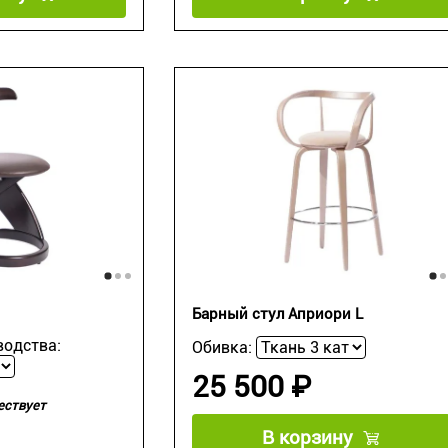
Барный стул Априори L
водства:
Обивка:
25 500 ₽
ествует
В корзину