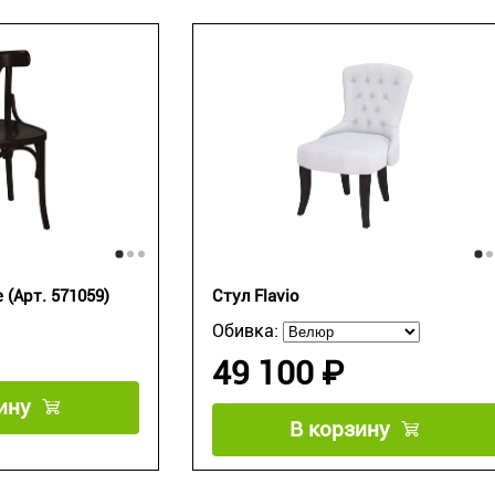
 (Арт. 571059)
Стул Flavio
Обивка:
49 100 ₽
ину
В корзину