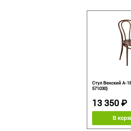
Стул Венский А-18
571030)
13 350 ₽
В корз