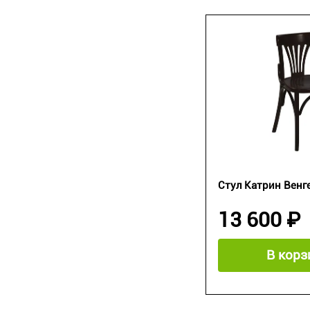
Стул Катрин Венге
13 600 ₽
В корз