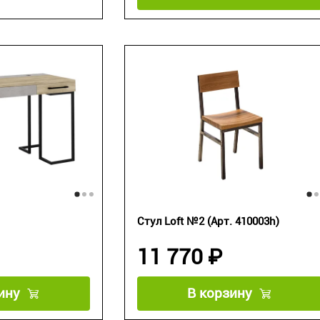
Стул Loft №2 (Арт. 410003h)
11 770 ₽
ину
В корзину