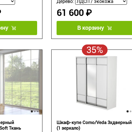
Дерево:
₽
61 600 ₽
ину
В корзину
35%
верный
Шкаф-купе Como/Veda 3хдверный
Soft Ткань
(1 зеркало)