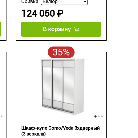
Обивка:
124 050 ₽
В корзину
35%
Шкаф-купе Como/Veda 3хдверный
(3 зеркала)