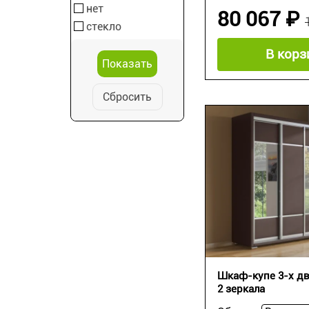
нет
80 067 ₽
стекло
В корз
Сбросить
Шкаф-купе 3-х дв
2 зеркала