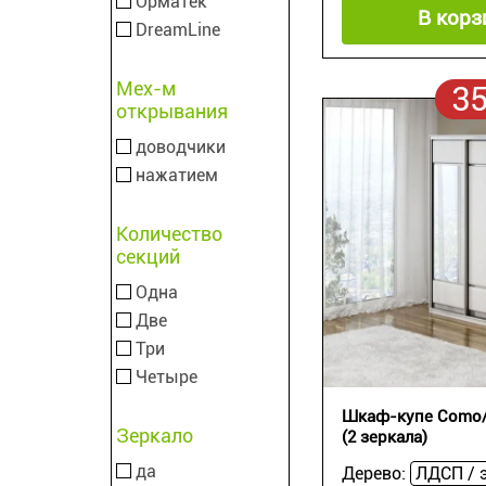
Орматек
В корз
DreamLine
Мех-м
3
открывания
доводчики
нажатием
Количество
секций
Одна
Две
Три
Четыре
Шкаф-купе Como/
Зеркало
(2 зеркала)
да
Дерево: