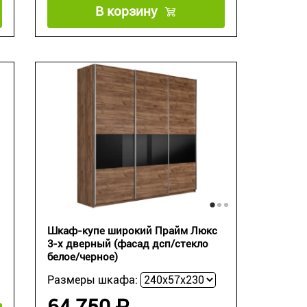
В корзину
Шкаф-купе широкий Прайм Люкс
3-х дверный (фасад дсп/стекло
белое/черное)
Размеры шкафа:
64 750 ₽